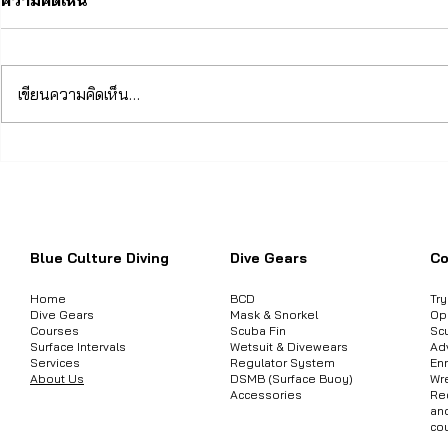
ความคิดเห็น
เขียนความคิดเห็น…
Surface Air Consumption
ไม่ใช่เพราะอุ
(SAC): กับการวางแผนก๊าซ
สอน: คุณสา
ต้องการสอบถามข้อมูลสินค้า หรือคอร์
หายใจที่แม่นยำ
ด้วยอุปกรณ์
ใดก็ได้ในปัจ
อยู่ในมาตร
Blue Culture Diving
Dive Gears
Co
Home
BCD
Tr
Dive Gears
Mask & Snorkel
Op
Courses
Scuba Fin
Sc
Surface Intervals
Wetsuit & Divewears
Ad
Services
Regulator System
Enr
About Us
DSMB (Surface Buoy)
Wr
Accessories
Re
an
co