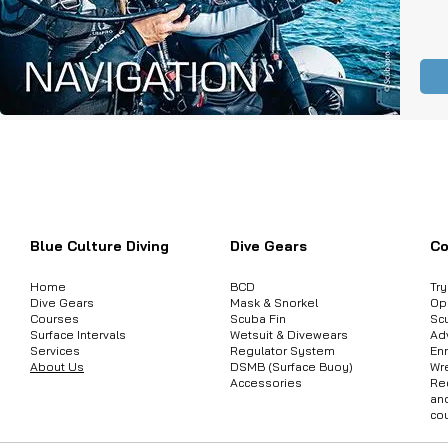
ต้องการสอบถามข้อมูลสินค้า หรือคอร์
Blue Culture Diving
Dive Gears
Co
Home
BCD
Tr
Dive Gears
Mask & Snorkel
Op
Courses
Scuba Fin
Sc
Surface Intervals
Wetsuit & Divewears
Ad
Services
Regulator System
Enr
About Us
DSMB (Surface Buoy)
Wr
Accessories
Re
an
co