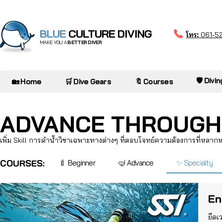
BLUE
CULTURE DIVING
โทร:
061-5
MAKE YOU A
BETTER DIVER
🛡️ Divi
🏡 Home
🛒 Dive Gears
🔖 Courses
ADVANCE THROUG
เพิ่ม Skill การดำน้ำวิชาเฉพาะทางต่างๆ ที่ตอบโจทย์ความต้องการที่หลา
COURSES:
🍼 Beginner
🤿 Advance
✨ Specialty
En
ยืดเ