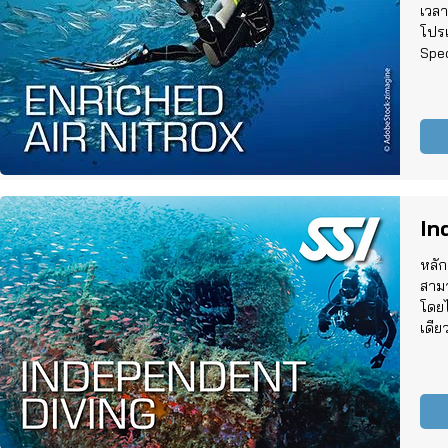
เวลา
โปรแ
Spec
In
หลัก
สามา
โดยไ
เดีย