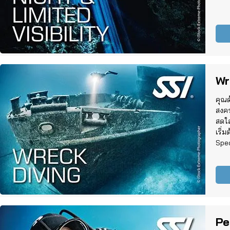
Wr
คุณต
สงคร
สดใ
เริ่
Spec
Pe