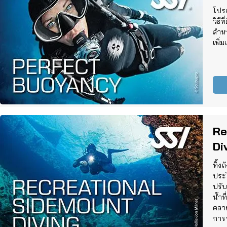
โปรแ
วิธี
สำห
เพิ่
Re
Di
ทิ้ง
ประ
ปรับ
น้ำท
คลาย
การ