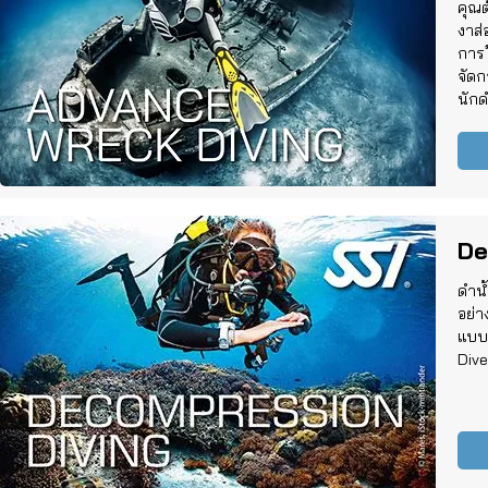
คุณ
งาส่
การใ
จัดก
นักด
De
ดำน
อย่า
แบบ 
Dive