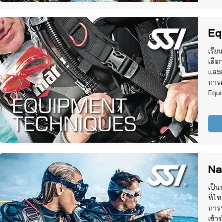
Eq
เรีย
เลือ
และค
การ
Equ
Na
เป็นน
ที่ไ
การ
เข้า