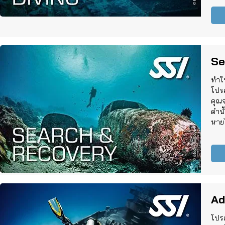
Se
ทำให
โปร
คุณจ
ดำน้
หายไ
Ad
โปรแ