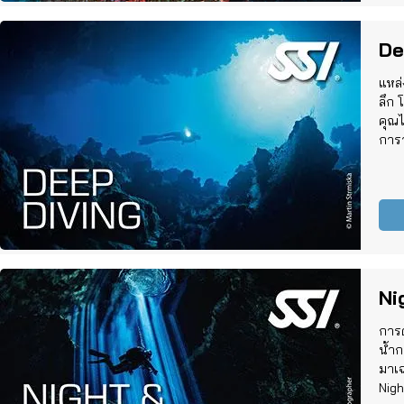
De
แหล่
ลึก 
คุณไ
การ
Ni
การด
น้ำก
มาเ
Nigh