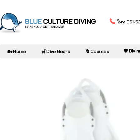
BLUE
CULTURE DIVING
โทร:
061-5
MAKE YOU A
BETTER DIVER
🛡️ Divi
🏡 Home
🛒 Dive Gears
🔖 Courses