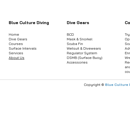
ต้องการสอบถามข้อมูลสินค้า หรือคอร์
Blue Culture Diving
Dive Gears
Co
Home
BCD
Tr
Dive Gears
Mask & Snorkel
Op
Courses
Scuba Fin
Sc
Surface Intervals
Wetsuit & Divewears
Ad
Services
Regulator System
Enr
About Us
DSMB (Surface Buoy)
Wr
Accessories
Re
an
co
Copyright ©
Blue Culture 