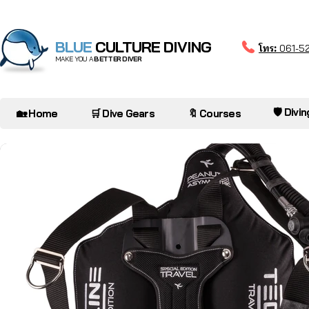
BLUE
CULTURE DIVING
โทร:
061-5
MAKE YOU A
BETTER DIVER
🛡️ Divi
🏡 Home
🛒 Dive Gears
🔖 Courses