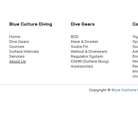
ต้องการสอบถามข้อมูลสินค้า หรือคอร์
Blue Culture Diving
Dive Gears
Co
Home
BCD
Tr
Dive Gears
Mask & Snorkel
Op
Courses
Scuba Fin
Sc
Surface Intervals
Wetsuit & Divewears
Ad
Services
Regulator System
Enr
About Us
DSMB (Surface Buoy)
Wr
Accessories
Re
an
co
Copyright ©
Blue Culture 