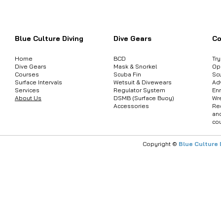
ต้องการสอบถามข้อมูลสินค้า หรือคอร์
Blue Culture Diving
Dive Gears
Co
Home
BCD
Tr
Dive Gears
Mask & Snorkel
Op
Courses
Scuba Fin
Sc
Surface Intervals
Wetsuit & Divewears
Ad
Services
Regulator System
Enr
About Us
DSMB (Surface Buoy)
Wr
Accessories
Re
an
co
Copyright ©
Blue Culture 