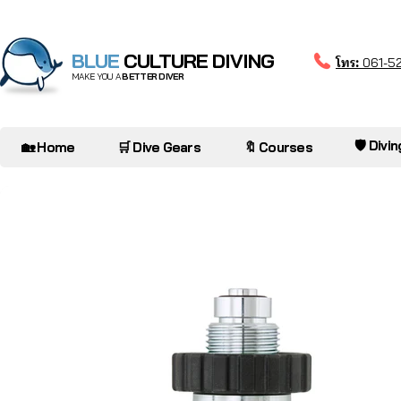
BLUE
CULTURE DIVING
โทร:
061-5
MAKE YOU A
BETTER DIVER
🛡️ Divi
🏡 Home
🛒 Dive Gears
🔖 Courses