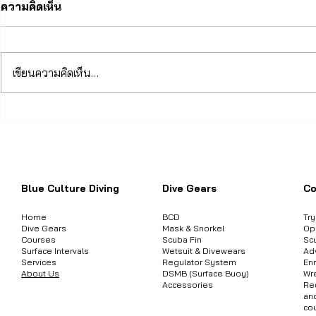
ความคิดเห็น
เขียนความคิดเห็น…
เจาะลึกอุปกรณ์ดำน้ำ: Wing
Scuba Hone
BCD vs Jacket BCD เลือก
Mares Avan
ต้องการสอบถามข้อมูลสินค้า หรือคอร์
แบบไหนให้ตอบโจทย์คุณที่สุด
The new ja
Blue Culture Diving
Dive Gears
Co
Home
BCD
Tr
Dive Gears
Mask & Snorkel
Op
Courses
Scuba Fin
Sc
Surface Intervals
Wetsuit & Divewears
Ad
Services
Regulator System
Enr
About Us
DSMB (Surface Buoy)
Wr
Accessories
Re
an
co