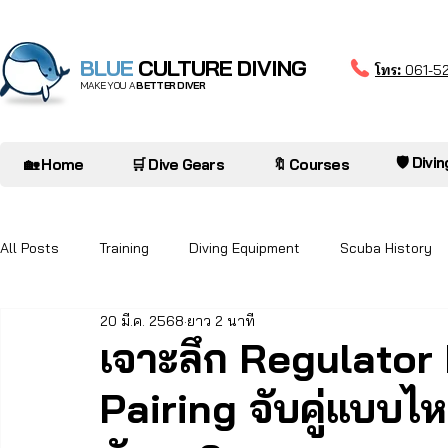
BLUE
CULTURE DIVING
โทร:
061-5
MAKE YOU A
BETTER DIVER
🛡️ Divi
🏡 Home
🛒 Dive Gears
🔖 Courses
All Posts
Training
Diving Equipment
Scuba History
20 มี.ค. 2568
ยาว 2 นาที
Diver to Diver
Oceanarium
เจาะลึก Regulator
Pairing จับคู่แบบ