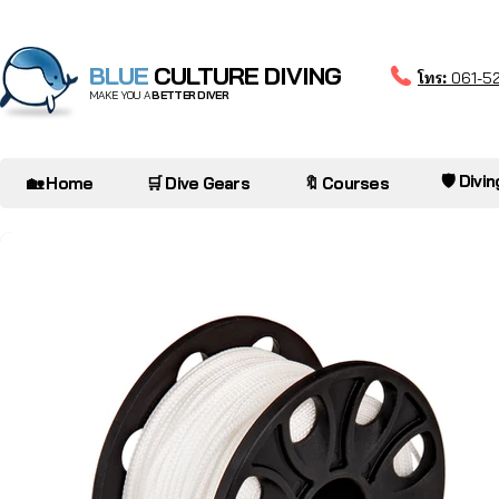
BLUE
CULTURE DIVING
โทร:
061-5
MAKE YOU A
BETTER DIVER
🛡️ Divi
🏡 Home
🛒 Dive Gears
🔖 Courses