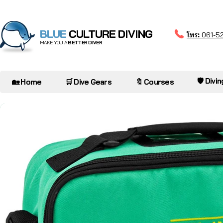
BLUE
CULTURE DIVING
โทร:
061-5
MAKE YOU A
BETTER DIVER
🛡️ Divi
🏡 Home
🛒 Dive Gears
🔖 Courses