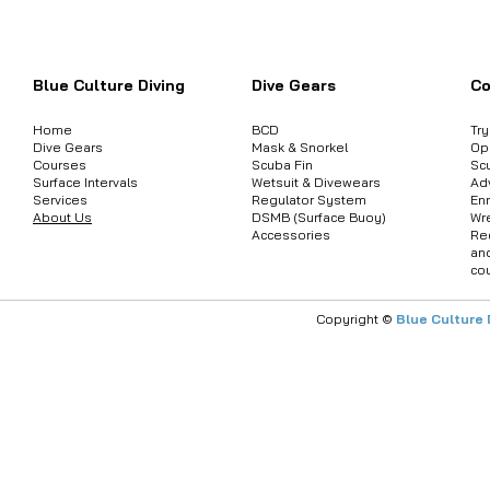
ต้องการสอบถามข้อมูลสินค้า หรือคอร์
Blue Culture Diving
Dive Gears
Co
Home
BCD
Tr
Dive Gears
Mask & Snorkel
Op
Courses
Scuba Fin
Sc
Surface Intervals
Wetsuit & Divewears
Ad
Services
Regulator System
Enr
About Us
DSMB (Surface Buoy)
Wr
Accessories
Re
an
co
Copyright ©
Blue Culture 