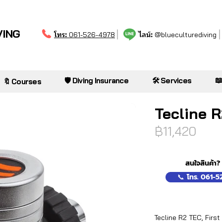
VING
โทร:
ไลน์:
061-526-4978
@blueculturediving

🛡️ Diving Insurance
🛠️ Services
🔖 Courses
Tecline 
฿11,420
สนใจสินค้า?
📞 โทร. 061-
Tecline R2 TEC, First