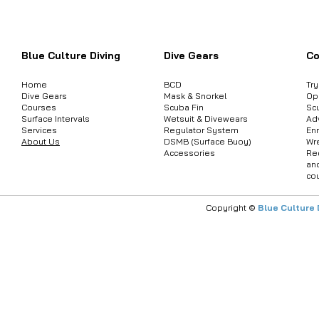
ต้องการสอบถามข้อมูลสินค้า หรือคอร์
Blue Culture Diving
Dive Gears
Co
Home
BCD
Tr
Dive Gears
Mask & Snorkel
Op
Courses
Scuba Fin
Sc
Surface Intervals
Wetsuit & Divewears
Ad
Services
Regulator System
Enr
About Us
DSMB (Surface Buoy)
Wr
Accessories
Re
an
co
Copyright ©
Blue Culture 