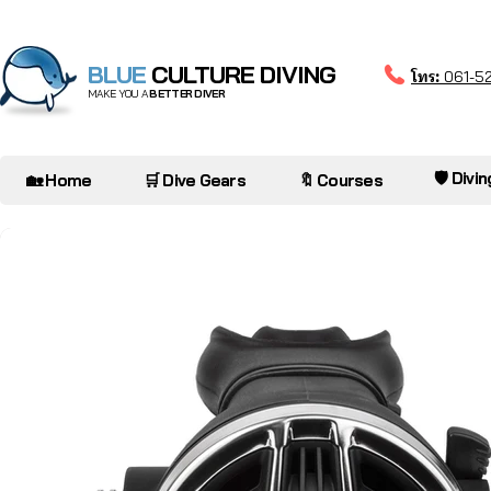
BLUE
CULTURE DIVING
โทร:
061-5
MAKE YOU A
BETTER DIVER
🛡️ Divi
🏡 Home
🛒 Dive Gears
🔖 Courses