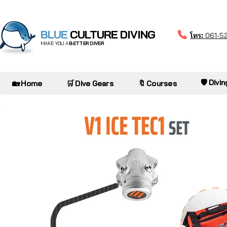
BLUE
CULTURE DIVING
โทร:
061-5
MAKE YOU A
BETTER DIVER
🛡️ Divi
🏡 Home
🛒 Dive Gears
🔖 Courses