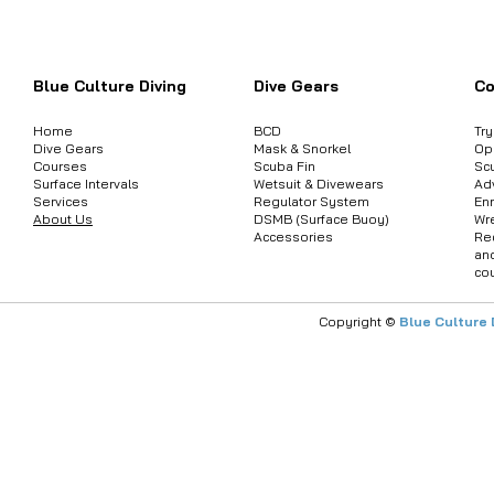
ต้องการสอบถามข้อมูลสินค้า หรือคอร์
Blue Culture Diving
Dive Gears
Co
Home
BCD
Tr
Dive Gears
Mask & Snorkel
Op
Courses
Scuba Fin
Sc
Surface Intervals
Wetsuit & Divewears
Ad
Services
Regulator System
Enr
About Us
DSMB (Surface Buoy)
Wr
Accessories
Re
an
co
Copyright ©
Blue Culture 