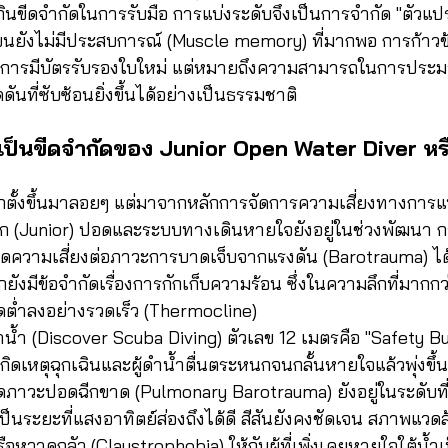
นเกินขีดจำกัดในการรับมือ การแบ่งระดับจึงเป็นการจำกัด "ตัวแปร
เรียนยังไม่มีประสบการณ์ (Muscle memory) ที่มากพอ การก้าวข้า
งแค่การมีบัตรรับรองใบใหม่ แต่หมายถึงความสามารถในการประ
ที่ซับซ้อนยิ่งขึ้นได้อย่างเป็นธรรมชาติ
งเป็นขีดจำกัดของ Junior Open Water Diver หร
ถูกตั้งขึ้นมาลอยๆ แต่มาจากหลักการจัดการความเสี่ยงทางการ
ล็ก (Junior) ปอดและระบบทางเดินหายใจยังอยู่ในช่วงพัฒนา กา
ิดความเสี่ยงต่อภาวะการบาดเจ็บจากแรงดัน (Barotrauma) ได้ง
กยังมีข้อจำกัดเรื่องการกักเก็บความร้อน ซึ่งในความลึกที่มากกว
ดต่ำลงอย่างรวดเร็ว (Thermocline)
ำ (Discover Scuba Diving) ตัวเลข 12 เมตรคือ "Safety Buff
กิดเหตุฉุกเฉินและผู้ดำน้ำตื่นตระหนกจนกลั้นหายใจแล้วพุ่งขึ้นส
ิดภาวะปอดฉีกขาด (Pulmonary Barotrauma) ยังอยู่ในระดับที่
ป็นระยะที่แสงอาทิตย์ส่องถึงได้ดี สีสันยังคงชัดเจน สภาพแวดล้
รือหวาดกลัว (Claustrophobia) ให้กับผู้ที่เพิ่งเคยหายใจใต้น้ำ