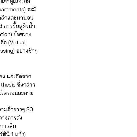
าสู่เนื้อเยื่อ
partments) จะมี
น้ำลึกและนานจน
ารขึ้นสู่ผิวน้ำ
ion) ขัดขวาง
ึก (Virtual 
ssing) อย่างช้าๆ
รง แต่เกิดจาก
hesis ซึ่งกล่าว
 ไนโตรเจนละลาย
ความลึกราวๆ 30 
วางการส่ง
การดื่ม
ินี่ 1 แก้ว) 