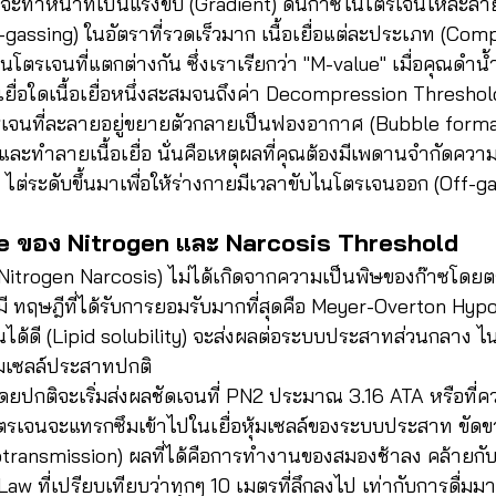
ี้จะทำหน้าที่เป็นแรงขับ (Gradient) ดันก๊าซไนโตรเจนให้ละลายเข้
-gassing) ในอัตราที่รวดเร็วมาก เนื้อเยื่อแต่ละประเภท (Com
นโตรเจนที่แตกต่างกัน ซึ่งเราเรียกว่า "M-value" เมื่อคุณดำ
ยื่อใดเนื้อเยื่อหนึ่งสะสมจนถึงค่า Decompression Threshold ก
จนที่ละลายอยู่ขยายตัวกลายเป็นฟองอากาศ (Bubble format
ะทำลายเนื้อเยื่อ นั่นคือเหตุผลที่คุณต้องมีเพดานจำกัดความล
 ไต่ระดับขึ้นมาเพื่อให้ร่างกายมีเวลาขับไนโตรเจนออก (Off-ga
re ของ Nitrogen และ Narcosis Threshold
itrogen Narcosis) ไม่ได้เกิดจากความเป็นพิษของก๊าซโดยต
มี ทฤษฎีที่ได้รับการยอมรับมากที่สุดคือ Meyer-Overton Hypot
ันได้ดี (Lipid solubility) จะส่งผลต่อระบบประสาทส่วนกลาง
หุ้มเซลล์ประสาทปกติ
น (โดยปกติจะเริ่มส่งผลชัดเจนที่ PN2 ประมาณ 3.16 ATA หรือที่
ตรเจนจะแทรกซึมเข้าไปในเยื่อหุ้มเซลล์ของระบบประสาท ขัดข
ransmission) ผลที่ได้คือการทำงานของสมองช้าลง คล้ายกับ
aw ที่เปรียบเทียบว่าทุกๆ 10 เมตรที่ลึกลงไป เท่ากับการดื่มมาร์ต