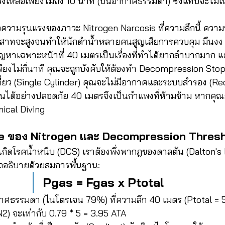
เหลือเพียงไม่ถึง 10 นาที (บนอากาศธรรมดา) ซึ่งแทบจะไม่เห
้นคือความรุนแรงของภาวะ Nitrogen Narcosis ที่ความลึกนี้ คว
ทจะสูงจนทำให้นักดำน้ำหลายคนสูญเสียการควบคุม มึนงง ห
หาเฉพาะหน้าที่ 40 เมตรเป็นเรื่องที่ทำได้ยากลำบากมาก
ียงไม่กี่นาที คุณจะถูกบังคับให้ต้องทำ Decompression Stop 
ี่ยว (Single Cylinder) คุณจะไม่มีอากาศและระบบสำรอง (Re
ั้นได้อย่างปลอดภัย 40 เมตรจึงเป็นกำแพงที่ห้ามข้าม หากคุณ
ical Diving
re ของ Nitrogen และ Decompression Thres
เกิดโรคน้ำหนีบ (DCS) เราต้องพึ่งพากฎของดาลตัน (Dalton's 
ถอธิบายด้วยสมการพื้นฐาน:
Pgas = Fgas x Ptotal
กาศธรรมดา (ไนโตรเจน 79%) ที่ความลึก 40 เมตร (Ptotal = 
) จะเท่ากับ 0.79 * 5 = 3.95 ATA