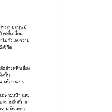
งร่างกายมนุษย์
๊าซที่เปลี่ยน
 ทำไมตัวเลขความ
งชีวิต
์อย่างหลีกเลี่ยง
ังนั้น
จ และทักษะการ
หาเฉพาะหน้า และ
นความลึกที่มาก
ะความกังวลทาง