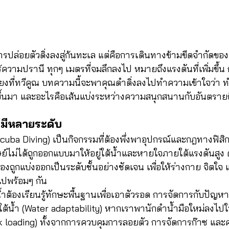
ารปล่อยตัวดิ่งลงสู่ก้นทะเล แต่คือการเดินทางข้ามขีดจำกัดขอ
ร้ความปรานี ทุกๆ เมตรที่จมลึกลงไป หมายถึงแรงดันที่เพิ่มขึ้น ก
่ยงที่ทวีคูณ บทความนี้จะพาคุณดำดิ่งลงไปทำความเข้าใจว่า
ขึ้นมา และอะไรคือเส้นแบ่งระหว่างความสนุกสนานกับอันตรายถึ
มีหลายระดับ
uba Diving) เป็นกิจกรรมที่ต้องพึ่งพาอุปกรณ์และกฎทางฟิสิกส
ย์ไม่ได้ถูกออกแบบมาให้อยู่ใต้น้ำและหายใจภายใต้แรงดันสูง ด
้องถูกแบ่งออกเป็นระดับชั้นอย่างชัดเจน เพื่อให้ร่างกาย จิตใ
ปพร้อมๆ กัน
น้ำต้องเรียนรู้ทักษะพื้นฐานเพื่อเอาตัวรอด การจัดการกับปัญ
ต้น้ำ (Water adaptability) หากเราพานักดำน้ำมือใหม่ลงไปใ
k loading) ทั้งจากการควบคุมการลอยตัว การจัดการก๊าซ แล