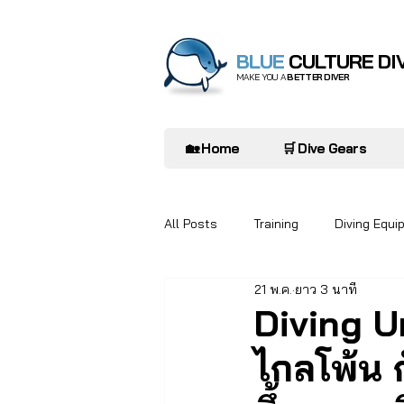
BLUE
CULTURE DI
MAKE YOU A
BETTER DIVER
🏡 Home
🛒 Dive Gears
All Posts
Training
Diving Equi
21 พ.ค.
ยาว 3 นาที
Diver to Diver
Oceanarium
Diving Un
ไกลโพ้น ก