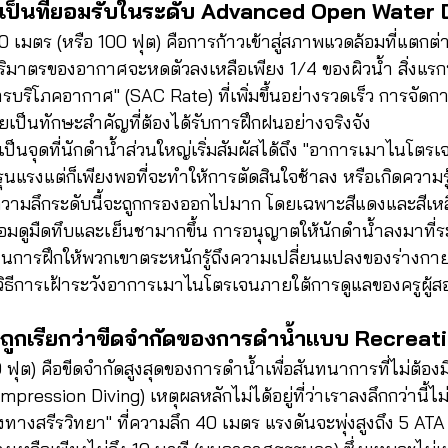
เป็นที่ยอมรับในระดับ Advanced Open Water 
0 เมตร (หรือ 100 ฟุต) คือการก้าวเข้าสู่สภาพแวดล้อมที่แตกต่
ปริมาตรของอากาศจะหดตัวลงเหลือเพียง 1/4 ของผิวน้ำ สิ่งแรกท
ารบริโภคอากาศ" (SAC Rate) ที่เพิ่มขึ้นอย่างรวดเร็ว การจัดก
ป็นทักษะสำคัญที่ต้องได้รับการฝึกฝนอย่างจริงจัง
ป็นจุดที่นักดำน้ำส่วนใหญ่เริ่มสัมผัสได้ถึง "อาการเมาไนโตรเ
รุนแรงแต่ก็เพียงพอที่จะทำให้การตัดสินใจช้าลง หรือเกิดความร
่ความลึกระดับนี้จะถูกกรองออกไปมาก โดยเฉพาะสีแดงและสีเห
มดูมืดทึบและเย็นชามากขึ้น การอนุญาตให้นักดำน้ำลงมาที่ร
็นการฝึกให้พวกเขาตระหนักรู้ถึงความเปลี่ยนแปลงของร่างกาย 
ู้วิธีการเฝ้าระวังอาการเมาไนโตรเจนภายใต้การดูแลของครูผู้
ถูกเรียกว่าขีดจำกัดของการดำน้ำแบบ Recreati
 ฟุต) คือขีดจำกัดสูงสุดของการดำน้ำเพื่อสันทนาการที่ไม่ต้อ
ssion Diving) เหตุผลหลักไม่ได้อยู่ที่ว่าเราลงลึกกว่านี้ไม่ได้
งทางสรีรวิทยา" ที่ความลึก 40 เมตร แรงดันจะพุ่งสูงถึง 5 ATA