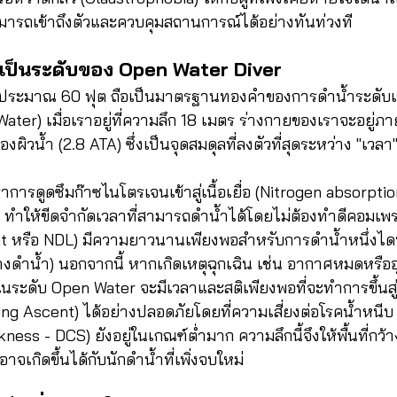
สามารถเข้าถึงตัวและควบคุมสถานการณ์ได้อย่างทันท่วงที
งเป็นระดับของ Open Water Diver
อประมาณ 60 ฟุต ถือเป็นมาตรฐานทองคำของการดำน้ำระดับเริ
ter) เมื่อเราอยู่ที่ความลึก 18 เมตร ร่างกายของเราจะอยู่ภา
าของผิวน้ำ (2.8 ATA) ซึ่งเป็นจุดสมดุลที่ลงตัวที่สุดระหว่าง "เว
าการดูดซึมก๊าซไนโตรเจนเข้าสู่เนื้อเยื่อ (Nitrogen absorption
ไป ทำให้ขีดจำกัดเวลาที่สามารถดำน้ำได้โดยไม่ต้องทำดีคอมเพ
t หรือ NDL) มีความยาวนานเพียงพอสำหรับการดำน้ำหนึ่งได
รางดำน้ำ) นอกจากนี้ หากเกิดเหตุฉุกเฉิน เช่น อากาศหมดหรืออ
ในระดับ Open Water จะมีเวลาและสติเพียงพอที่จะทำการขึ้นสู่ผ
 Ascent) ได้อย่างปลอดภัยโดยที่ความเสี่ยงต่อโรคน้ำหนีบ
ess - DCS) ยังอยู่ในเกณฑ์ต่ำมาก ความลึกนี้จึงให้พื้นที่ก
อาจเกิดขึ้นได้กับนักดำน้ำที่เพิ่งจบใหม่