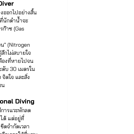
Diver
างออกไปอย่างสิ้น
ี่นักดำน้ำจะ
ารก๊าซ (Gas 
จน" (Nitrogen 
ู้สึกไม่สบายใจ 
ลืองที่หายไปจน
ะดับ 30 เมตรใน
จิตใจ และสิ่ง
สอน
onal Diving
งมีการแวะพักลด
 แต่อยู่ที่ 
 ขีดจำกัดเวลา 