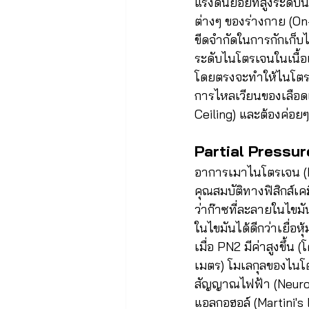
แรงดันย่อยที่สูงระดับน
ต่างๆ ของร่างกาย (On
ขีดจำกัดในการกักเก็บไ
ระดับไนโตรเจนในเนื้อเ
โดยตรงจะทำให้ไนโตรเ
การไหลเวียนของเลือดแล
Ceiling) และต้องค่อยๆ
Partial Pressu
อาการเมาไนโตรเจน (N
คุณสมบัติทางฟิสิกส์เค
ว่าก๊าซที่ละลายในไขม
ในไขมันได้ดีกว่าเยื่อ
เมื่อ PN2 มีค่าสูงขึ้
เมตร) โมเลกุลของไนโ
สัญญาณไฟฟ้า (Neurot
แอลกอฮอล์ (Martini's L