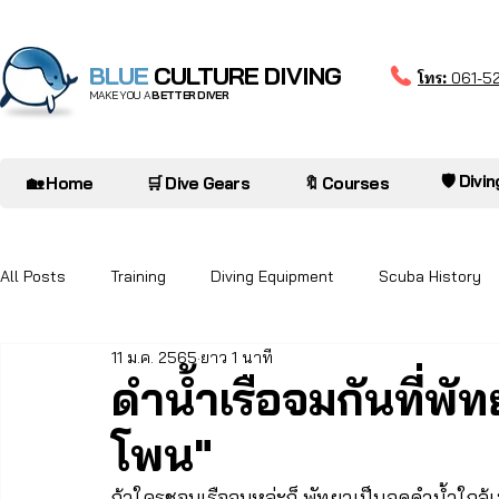
BLUE
CULTURE DIVING
โทร:
061-5
MAKE YOU A
BETTER DIVER
🛡️ Divi
🏡 Home
🛒 Dive Gears
🔖 Courses
All Posts
Training
Diving Equipment
Scuba History
11 ม.ค. 2565
ยาว 1 นาที
Diver to Diver
Oceanarium
ดำน้ำเรือจมกันที่พัท
โพน"
ถ้าใครชอบเรือจมหล่ะก็ พัทยาเป็นจุดดำน้ำใกล้เ