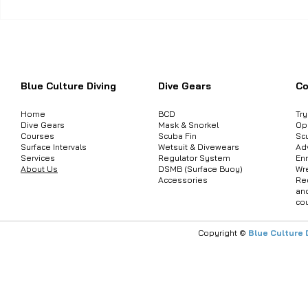
ได้เวลาที่ต้องมีประกันดำน้ำ
Aqualung อุ
เป็นของตัวเอง: เมื่อความ
แก่ที่สุดใน
ต้องการสอบถามข้อมูลสินค้า หรือคอร์
ปลอดภัยไม่ใช่แค่เรื่องของ
ไม่ชัดเจน
"ดวง" แต่คือ "การเตรียมตัว"
Blue Culture Diving
Dive Gears
Co
Home
BCD
Tr
Dive Gears
Mask & Snorkel
Op
Courses
Scuba Fin
Sc
Surface Intervals
Wetsuit & Divewears
Ad
Services
Regulator System
Enr
About Us
DSMB (Surface Buoy)
Wr
Accessories
Re
an
co
Copyright ©
Blue Culture 