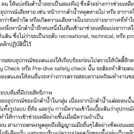
5 คน ให้แบ่งทีมดำน้ำออกเป็นสองทีม) ซึ่งตัวอย่างการช่วยเหลือ
ณีอุปกรณ์เสียหาย เช่น หน้ากากดำน้ำหลุดหายไป หรือ อากาศ
ยกว่าขีดจำกัด หรือเกิดความเสียหายในระบบจ่ายอากาศที่ทำ
พึ่งพานักดำน้ำอีกคนหนึ่งในทีมเข้ามาช่วยเหลือแบ่งอากาศให้ใช
็นต้น ซึ่งไม่ว่าจะเป็นระดับ recreational, technical, หรือ pr
ลักปฏิบัตินี้ไว้
วจสอบอุปกรณ์ของตนเองให้เรียบร้อยก่อนไปตรวจให้บัดดี้อีกครั้ง 
y Check หรือ Pre-dive safety check นั้น จะต้องทำด้วยตนเ
ของตนเองให้คนอื่นระหว่างการตรวจสอบความพร้อมทำงานขอ
บบทีมที่มีประสิทธิภาพ
องอุปกรณ์ของนักดำน้ำในกลุ่ม เนื่องจากนักดำน้ำแต่ละคนนั้น
นทั้งรูปแบบ ยี่ห้อ และรุ่น การมีความเข้าใจเบื้องต้นว่าอุปกรณ์
ให้การเข้าช่วยเหลือง่ายขึ้นเมื่อมีความจำเป็น
ัดเจน สามารถตกลงพูดคุยถึงสัญญาณมืออื่นๆได้อย่างชัดเจนและ
ใกล้เคียงกัน และมองเห็นแก่ความปลอดภัยของทั้งกลุ่มเป็นหลั