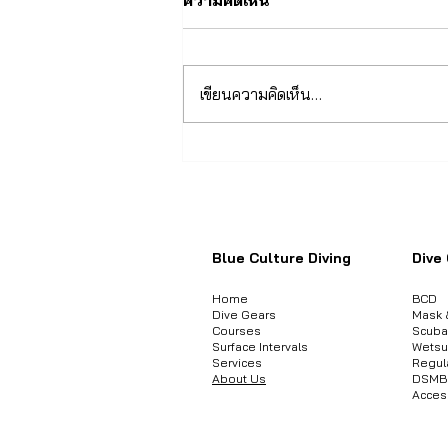
เขียนความคิดเห็น…
ไม่ใช่เพราะอุปกรณ์ แต่เป็นที่ผู้
สอน: คุณสามารถเรียนดำน้ำ
ต้องก
ด้วยอุปกรณ์และคอนฟิกูเรชัน
ใดก็ได้ในปัจจุบัน ตราบใดที่ยัง
อยู่ในมาตรฐาน
Blue Culture Diving
Dive
Home
BCD
Dive Gears
Mask 
Courses
Scuba
Surface Intervals
Wetsu
Services
Regul
About Us
DSMB 
Acces