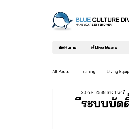
BLUE
CULTURE DI
MAKE YOU A
BETTER DIVER
🏡 Home
🛒 Dive Gears
All Posts
Training
Diving Equi
20 ก.พ. 2568
ยาว 1 นาที
Diver to Diver
Oceanarium
ีระบบบัด