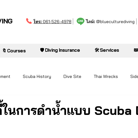
VING
โทร:
ไลน์:
061-526-4978
@blueculturediving

🛡️ Diving Insurance
🛠️ Services
🔖 Courses
pment
Scuba History
Dive Site
Thai Wrecks
Sid
ดี้ในการดำน้ำแบบ Scuba 