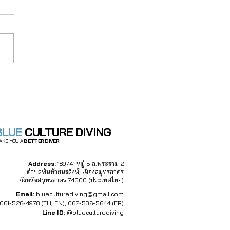
lung อุปกรณ์ดำน้ำที่เก่า
ี่สุดในโลก และอนาคตที่ยัง
ามหาเรา
ัดเจน
BLUE
CULTURE DIVING
AKE YOU A
BETTER DIVER
Address:
189/41 หมู่ 5 ถ.พระราม 2
ตำบลพันท้ายนรสิงห์, เมืองสมุทรสาคร
จังหวัดสมุทรสาคร 74000 (ประเทศไทย)
Email:
blueculturediving@gmail.com
061-526-4978 (TH, EN)
,
062-536-5644 (FR)
Line ID:
@blueculturediving