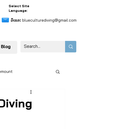
Select Site
Language:
อีเมล:
blueculturediving@gmail.com
 Blog
emount
Diving