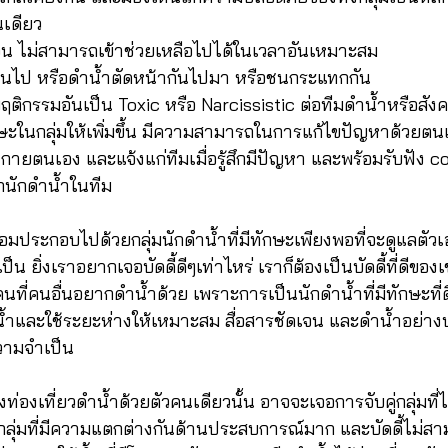
คนเดียว
ปจน ไม่สามารถเข้าช่วยเหลือไปได้ในเวลาอันเหมาะสม
เกินไป หรือดำน้ำตัดหน้ากันไปมา หรือชนกระแทกกัน
ฤติกรรมอันเป็น Toxic หรือ Narcissistic ต่อทีมดำน้ำหรือสัง
ะในกลุ่มให้เพิ่มขึ้น มีความสามารถในการแก้ไขปัญหาด้วยตนเอ
ายตนเอง และแจ้งแก่ทีมเมื่อรู้สึกมีปัญหา และพร้อมรับฟัง c
กนักดำน้ำในทีม
ย่อมประกอบไปด้วยกลุ่มนักดำน้ำที่มีทักษะเพียงพอที่จะดูแลตัว
เป็น ยิ่งเราอยากเจอบัดดี้ดีๆเท่าไหร่ เราก็ต้องเป็นบัดดี้ที่ดีข
คนที่คนอื่นอยากดำน้ำด้วย เพราะการเป็นนักดำน้ำที่มีทักษะที่ด
้ำและใช้ระยะห่างให้เหมาะสม สื่อสารชัดเจน และดำน้ำอย่าง
วามจำเป็น
ท่องเที่ยวดำน้ำด้วยตัวคนเดียวนั้น อาจจะเจอการจับคู่กลุ่มที่ไ
กับกลุ่มที่มีความแตกต่างกันด้านประสบการณ์มาก และบัดดี้ไม่สา