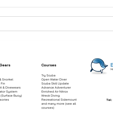
Scuba Honest Review:
Aqua
Mares Avanti Quattro 4X -
แก่ท
ารสอบถามข้อมูลสินค้า หรือคอร์สเรียนเพิ่มเติม?
🐳
คลิกที่นี่เพื่อส่งข้อคว
The new jack of all trades
ไม่ช
 Gears
Courses
M
Try Scuba
& Snorkel
Open Water Diver
 Fin
Scuba Skill Update
it & Divewears
Advance Adventurer
ator System
Enriched Air Nitrox
(Surface Buoy)
Wreck Diving
sories
Recreational Sidemount
Tel:
and many more (see all
courses)