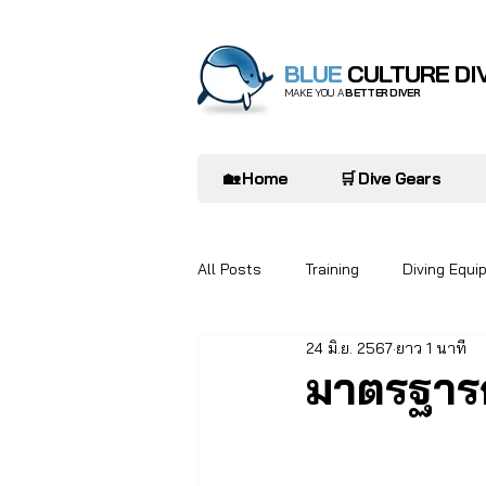
BLUE
CULTURE DI
MAKE YOU A
BETTER DIVER
🏡 Home
🛒 Dive Gears
All Posts
Training
Diving Equi
24 มิ.ย. 2567
ยาว 1 นาที
Diver to Diver
Oceanarium
มาตรฐารก