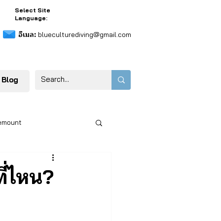
Select Site
Language:
อีเมล:
blueculturediving@gmail.com
 Blog
emount
ี่ไหน?